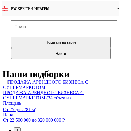
РАСКРЫТЬ ФИЛЬТРЫ
Наши подборки
ПРО
ПРОДАЖА АРЕНДНОГО БИЗНЕСА С
объек
СУПЕРМАРКЕТОМ (34 объекта)
Площ
Площадь
От
9
2
От
75
до
2781
м
Цена
Цена
До
42
От
22 500 000
до
320 000 000
Р
1