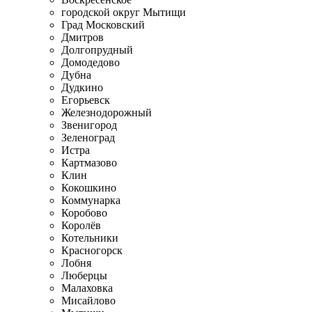
городской округ Мытищи
Град Московский
Дмитров
Долгопрудный
Домодедово
Дубна
Дудкино
Егорьевск
Железнодорожный
Звенигород
Зеленоград
Истра
Картмазово
Клин
Кокошкино
Коммунарка
Коробово
Королёв
Котельники
Красногорск
Лобня
Люберцы
Малаховка
Мисайлово