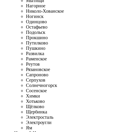
Мытищи
Нагорное
Николо-Хованское
Ногинск
Одинцово
Остафьево
Подольск
Прокшино
Путилково
Пушкино
Развилка
Раменское
Реутов
Рязановское
Сапроново
Серпухов
Солнечногорск
Сосенское
Химки
Хотьково
Щёлково
Щербинка
Электросталь
Электроугли
Ям