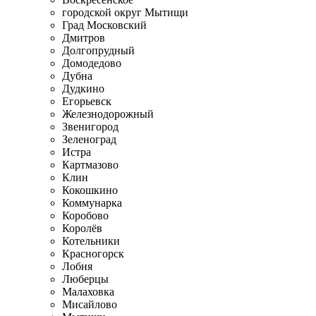
городской округ Мытищи
Град Московский
Дмитров
Долгопрудный
Домодедово
Дубна
Дудкино
Егорьевск
Железнодорожный
Звенигород
Зеленоград
Истра
Картмазово
Клин
Кокошкино
Коммунарка
Коробово
Королёв
Котельники
Красногорск
Лобня
Люберцы
Малаховка
Мисайлово