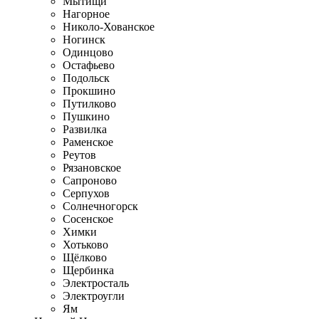
Мытищи
Нагорное
Николо-Хованское
Ногинск
Одинцово
Остафьево
Подольск
Прокшино
Путилково
Пушкино
Развилка
Раменское
Реутов
Рязановское
Сапроново
Серпухов
Солнечногорск
Сосенское
Химки
Хотьково
Щёлково
Щербинка
Электросталь
Электроугли
Ям