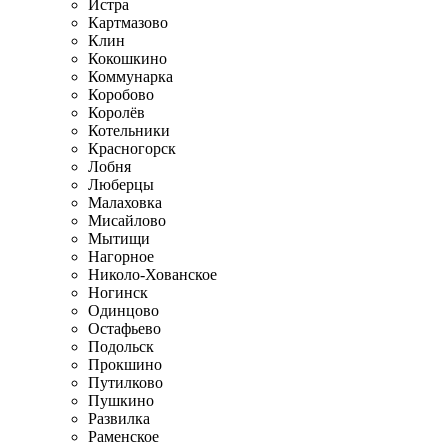
Истра
Картмазово
Клин
Кокошкино
Коммунарка
Коробово
Королёв
Котельники
Красногорск
Лобня
Люберцы
Малаховка
Мисайлово
Мытищи
Нагорное
Николо-Хованское
Ногинск
Одинцово
Остафьево
Подольск
Прокшино
Путилково
Пушкино
Развилка
Раменское