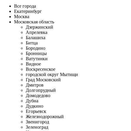
Все города
Екатеринбург
Москва
Московская область
Дзержинский
Апрелевка
Балашиха
Битца
Бородино
Бронницы
Ватутинки
Видное
Воскресенское
городской округ Мытищи
Град Московский
Дмитров
Долгопрудный
Домодедово
Дубна
Дудкино
Егорьевск
Железнодорожный
Звенигород
Зеленоград