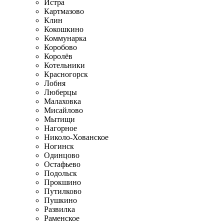
Истра
Картмазово
Клин
Кокошкино
Коммунарка
Коробово
Королёв
Котельники
Красногорск
Лобня
Люберцы
Малаховка
Мисайлово
Мытищи
Нагорное
Николо-Хованское
Ногинск
Одинцово
Остафьево
Подольск
Прокшино
Путилково
Пушкино
Развилка
Раменское