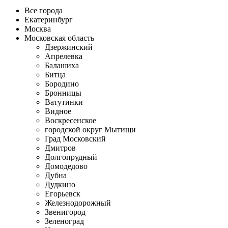
Все города
Екатеринбург
Москва
Московская область
Дзержинский
Апрелевка
Балашиха
Битца
Бородино
Бронницы
Ватутинки
Видное
Воскресенское
городской округ Мытищи
Град Московский
Дмитров
Долгопрудный
Домодедово
Дубна
Дудкино
Егорьевск
Железнодорожный
Звенигород
Зеленоград