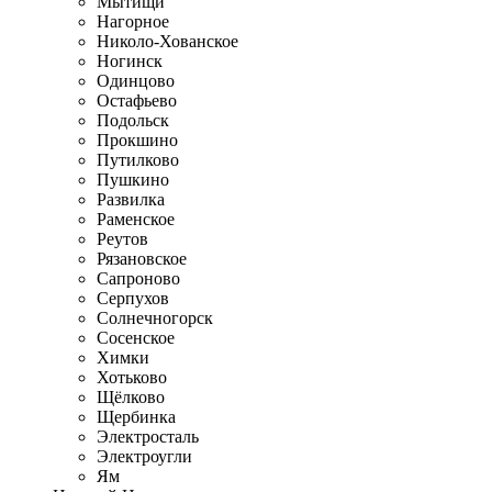
Мытищи
Нагорное
Николо-Хованское
Ногинск
Одинцово
Остафьево
Подольск
Прокшино
Путилково
Пушкино
Развилка
Раменское
Реутов
Рязановское
Сапроново
Серпухов
Солнечногорск
Сосенское
Химки
Хотьково
Щёлково
Щербинка
Электросталь
Электроугли
Ям