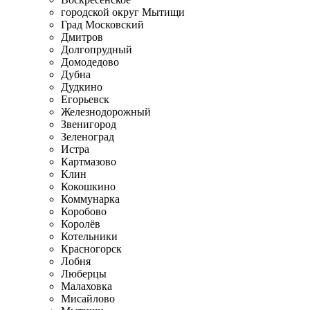
городской округ Мытищи
Град Московский
Дмитров
Долгопрудный
Домодедово
Дубна
Дудкино
Егорьевск
Железнодорожный
Звенигород
Зеленоград
Истра
Картмазово
Клин
Кокошкино
Коммунарка
Коробово
Королёв
Котельники
Красногорск
Лобня
Люберцы
Малаховка
Мисайлово