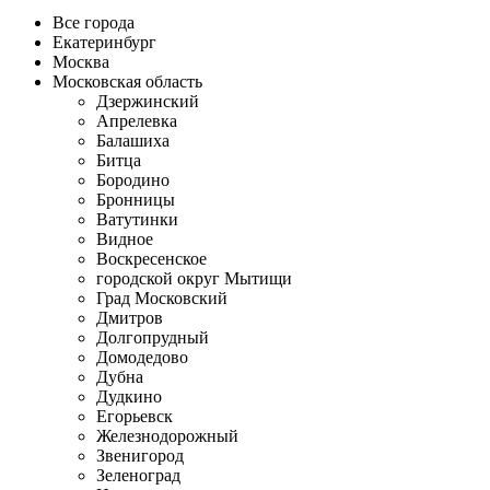
Все города
Екатеринбург
Москва
Московская область
Дзержинский
Апрелевка
Балашиха
Битца
Бородино
Бронницы
Ватутинки
Видное
Воскресенское
городской округ Мытищи
Град Московский
Дмитров
Долгопрудный
Домодедово
Дубна
Дудкино
Егорьевск
Железнодорожный
Звенигород
Зеленоград