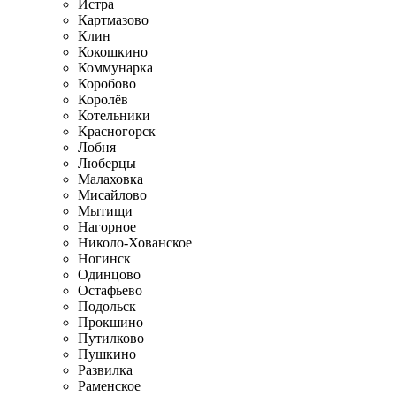
Истра
Картмазово
Клин
Кокошкино
Коммунарка
Коробово
Королёв
Котельники
Красногорск
Лобня
Люберцы
Малаховка
Мисайлово
Мытищи
Нагорное
Николо-Хованское
Ногинск
Одинцово
Остафьево
Подольск
Прокшино
Путилково
Пушкино
Развилка
Раменское