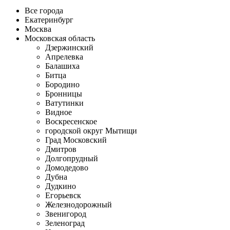
Все города
Екатеринбург
Москва
Московская область
Дзержинский
Апрелевка
Балашиха
Битца
Бородино
Бронницы
Ватутинки
Видное
Воскресенское
городской округ Мытищи
Град Московский
Дмитров
Долгопрудный
Домодедово
Дубна
Дудкино
Егорьевск
Железнодорожный
Звенигород
Зеленоград