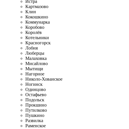
Истра
Картмазово
Клин
Кокошкино
Коммунарка
Коробово
Королёв
Котельники
Красногорск
Лобня
Люберцы
Малаховка
Мисайлово
Мытищи
Нагорное
Николо-Хованское
Ногинск
Одинцово
Остафьево
Подольск
Прокшино
Путилково
Пушкино
Развилка
Раменское