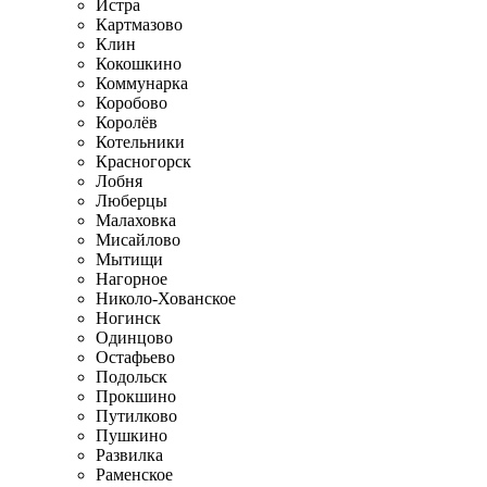
Истра
Картмазово
Клин
Кокошкино
Коммунарка
Коробово
Королёв
Котельники
Красногорск
Лобня
Люберцы
Малаховка
Мисайлово
Мытищи
Нагорное
Николо-Хованское
Ногинск
Одинцово
Остафьево
Подольск
Прокшино
Путилково
Пушкино
Развилка
Раменское