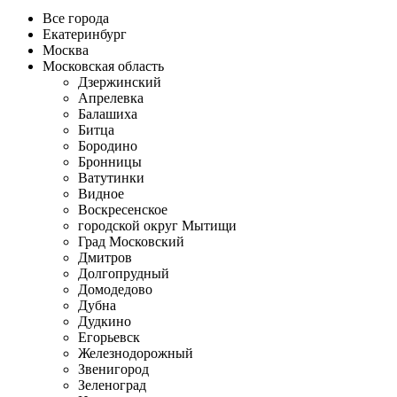
Все города
Екатеринбург
Москва
Московская область
Дзержинский
Апрелевка
Балашиха
Битца
Бородино
Бронницы
Ватутинки
Видное
Воскресенское
городской округ Мытищи
Град Московский
Дмитров
Долгопрудный
Домодедово
Дубна
Дудкино
Егорьевск
Железнодорожный
Звенигород
Зеленоград