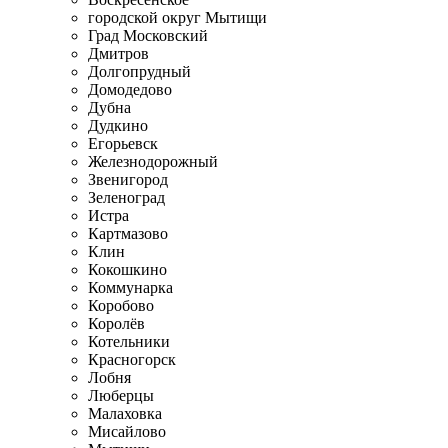
городской округ Мытищи
Град Московский
Дмитров
Долгопрудный
Домодедово
Дубна
Дудкино
Егорьевск
Железнодорожный
Звенигород
Зеленоград
Истра
Картмазово
Клин
Кокошкино
Коммунарка
Коробово
Королёв
Котельники
Красногорск
Лобня
Люберцы
Малаховка
Мисайлово