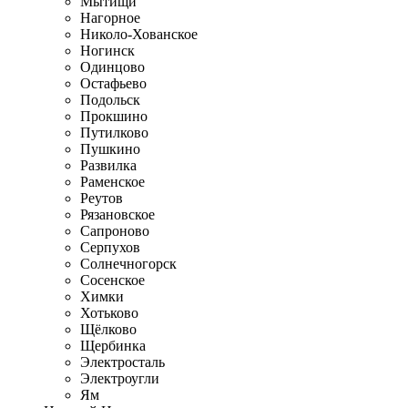
Мытищи
Нагорное
Николо-Хованское
Ногинск
Одинцово
Остафьево
Подольск
Прокшино
Путилково
Пушкино
Развилка
Раменское
Реутов
Рязановское
Сапроново
Серпухов
Солнечногорск
Сосенское
Химки
Хотьково
Щёлково
Щербинка
Электросталь
Электроугли
Ям