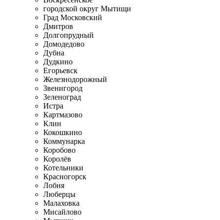
городской округ Мытищи
Град Московский
Дмитров
Долгопрудный
Домодедово
Дубна
Дудкино
Егорьевск
Железнодорожный
Звенигород
Зеленоград
Истра
Картмазово
Клин
Кокошкино
Коммунарка
Коробово
Королёв
Котельники
Красногорск
Лобня
Люберцы
Малаховка
Мисайлово