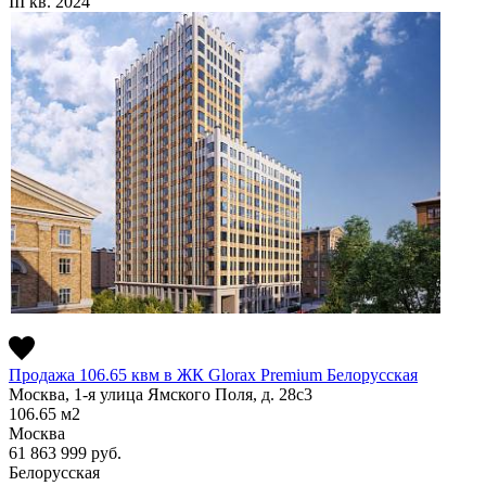
III кв. 2024
Продажа 106.65 квм в ЖК Glorax Premium Белорусская
Москва, 1-я улица Ямского Поля, д. 28с3
106.65
м2
Москва
61 863 999
руб.
Белорусская