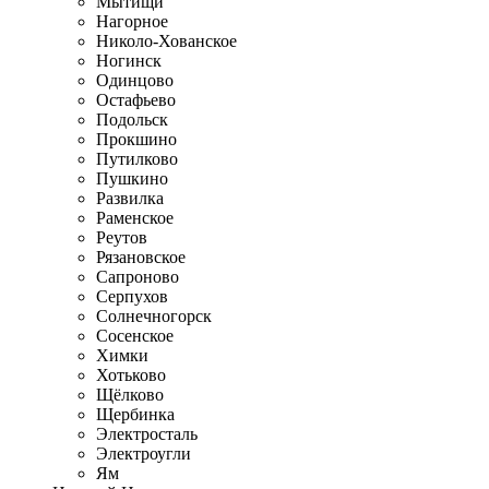
Мытищи
Нагорное
Николо-Хованское
Ногинск
Одинцово
Остафьево
Подольск
Прокшино
Путилково
Пушкино
Развилка
Раменское
Реутов
Рязановское
Сапроново
Серпухов
Солнечногорск
Сосенское
Химки
Хотьково
Щёлково
Щербинка
Электросталь
Электроугли
Ям