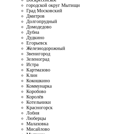
городской округ Мытищи
Град Московский
Дмитров
Долгопрудный
Домодедово
Дубна
Дудкино
Егорьевск
Железнодорожный
Звенигород
Зеленоград
Истра
Картмазово
Клин
Кокошкино
Коммунарка
Коробово
Королёв
Котельники
Красногорск
Лобня
Люберцы
Малаховка
Мисайлово