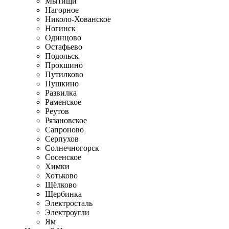
Мытищи
Нагорное
Николо-Хованское
Ногинск
Одинцово
Остафьево
Подольск
Прокшино
Путилково
Пушкино
Развилка
Раменское
Реутов
Рязановское
Сапроново
Серпухов
Солнечногорск
Сосенское
Химки
Хотьково
Щёлково
Щербинка
Электросталь
Электроугли
Ям