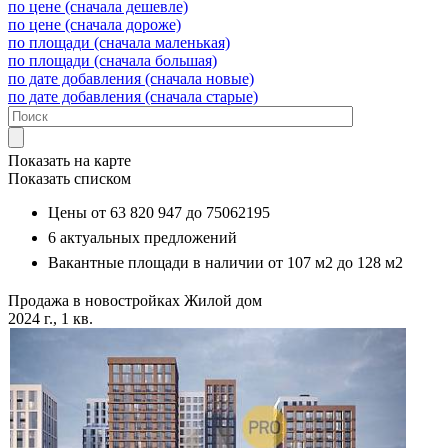
по цене (сначала дешевле)
по цене (сначала дороже)
по площади (сначала маленькая)
по площади (сначала большая)
по дате добавления (сначала новые)
по дате добавления (сначала старые)
Показать на карте
Показать списком
Цены от
63 820 947
до
75062195
6
актуальных предложений
Вакантные площади в наличии от
107 м2
до
128 м2
Продажа в новостройках
Жилой дом
2024 г., 1 кв.