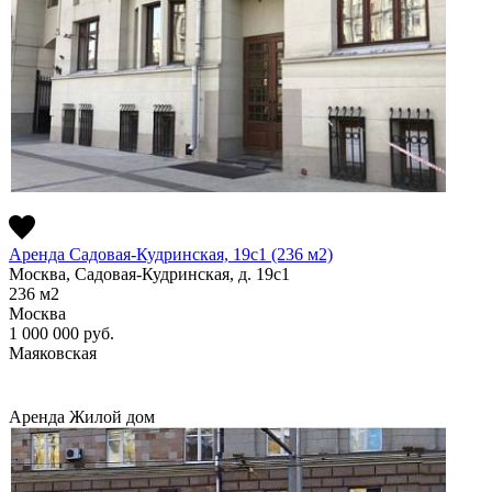
Аренда Садовая-Кудринская, 19с1 (236 м2)
Москва, Садовая-Кудринская, д. 19с1
236
м2
Москва
1 000 000
руб.
Маяковская
Аренда
Жилой дом