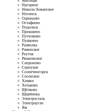
Мытищи
Нагорное
Николо-Хованское
Ногинск
Одинцово
Остафьево
Подольск
Прокшино
Путилково
Пушкино
Развилка
Раменское
Реутов
Рязановское
Сапроново
Серпухов
Солнечногорск
Сосенское
Химки
Хотьково
Щёлково
Щербинка
Электросталь
Электроугли
Ям