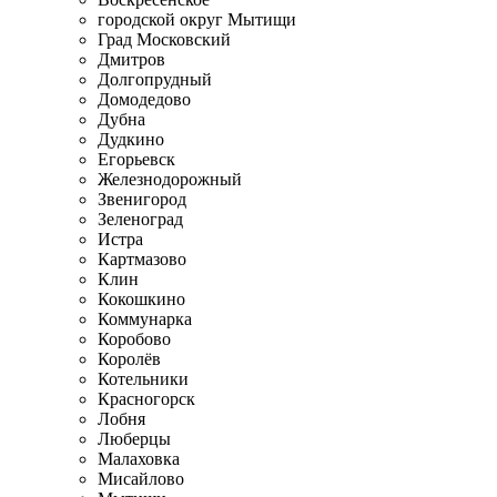
городской округ Мытищи
Град Московский
Дмитров
Долгопрудный
Домодедово
Дубна
Дудкино
Егорьевск
Железнодорожный
Звенигород
Зеленоград
Истра
Картмазово
Клин
Кокошкино
Коммунарка
Коробово
Королёв
Котельники
Красногорск
Лобня
Люберцы
Малаховка
Мисайлово