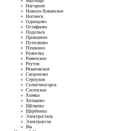
Мытищи
Нагорное
Николо-Хованское
Ногинск
Одинцово
Остафьево
Подольск
Прокшино
Путилково
Пушкино
Развилка
Раменское
Реутов
Рязановское
Сапроново
Серпухов
Солнечногорск
Сосенское
Химки
Хотьково
Щёлково
Щербинка
Электросталь
Электроугли
Ям