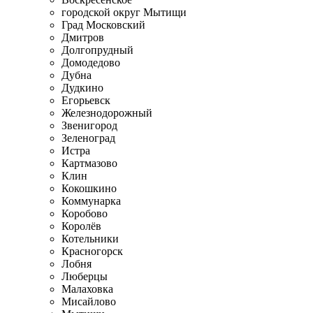
городской округ Мытищи
Град Московский
Дмитров
Долгопрудный
Домодедово
Дубна
Дудкино
Егорьевск
Железнодорожный
Звенигород
Зеленоград
Истра
Картмазово
Клин
Кокошкино
Коммунарка
Коробово
Королёв
Котельники
Красногорск
Лобня
Люберцы
Малаховка
Мисайлово