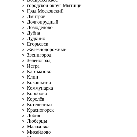
городской округ Мытищи
Град Московский
Дмитров
Долгопрудный
Домодедово
Дубна
Дудкино
Егорьевск
Железнодорожный
Звенигород
Зеленоград
Истра
Картмазово
Клин
Кокошкино
Коммунарка
Коробово
Королёв
Котельники
Красногорск
Лобня
Люберцы
Малаховка
Мисайлово