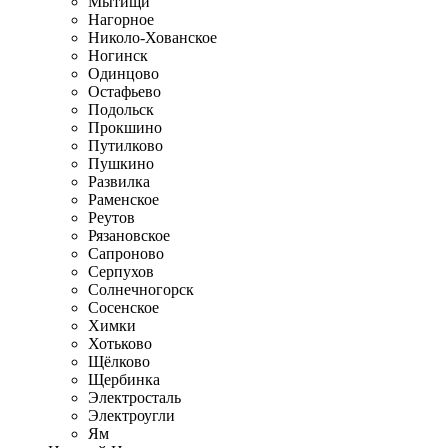
Мытищи
Нагорное
Николо-Хованское
Ногинск
Одинцово
Остафьево
Подольск
Прокшино
Путилково
Пушкино
Развилка
Раменское
Реутов
Рязановское
Сапроново
Серпухов
Солнечногорск
Сосенское
Химки
Хотьково
Щёлково
Щербинка
Электросталь
Электроугли
Ям