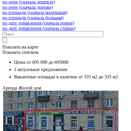
по цене (сначала дешевле)
по цене (сначала дороже)
по площади (сначала маленькая)
по площади (сначала большая)
по дате добавления (сначала новые)
по дате добавления (сначала старые)
Показать на карте
Показать списком
Цены от
695 000
до
695000
1
актуальное предложение
Вакантные площади в наличии от
335 м2
до
335 м2
Аренда
Жилой дом