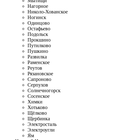
Мытищи
Нагорное
Николо-Хованское
Ногинск
Одинцово
Остафьево
Подольск
Прокшино
Путилково
Пушкино
Развилка
Раменское
Реутов
Рязановское
Сапроново
Серпухов
Солнечногорск
Сосенское
Химки
Хотьково
Щёлково
Щербинка
Электросталь
Электроугли
Ям