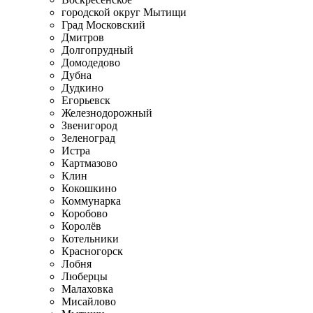
городской округ Мытищи
Град Московский
Дмитров
Долгопрудный
Домодедово
Дубна
Дудкино
Егорьевск
Железнодорожный
Звенигород
Зеленоград
Истра
Картмазово
Клин
Кокошкино
Коммунарка
Коробово
Королёв
Котельники
Красногорск
Лобня
Люберцы
Малаховка
Мисайлово