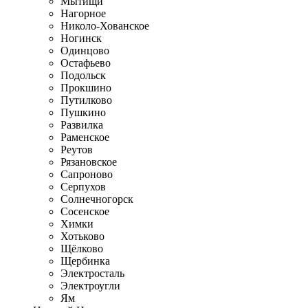
Мытищи
Нагорное
Николо-Хованское
Ногинск
Одинцово
Остафьево
Подольск
Прокшино
Путилково
Пушкино
Развилка
Раменское
Реутов
Рязановское
Сапроново
Серпухов
Солнечногорск
Сосенское
Химки
Хотьково
Щёлково
Щербинка
Электросталь
Электроугли
Ям