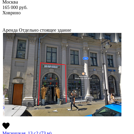
Москва
165 000
руб.
Ховрино
Аренда
Отдельно стоящее здание
Мясницкая, 13,с2 (73 м)