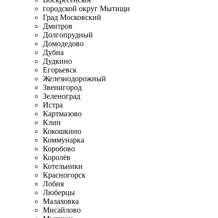
городской округ Мытищи
Град Московский
Дмитров
Долгопрудный
Домодедово
Дубна
Дудкино
Егорьевск
Железнодорожный
Звенигород
Зеленоград
Истра
Картмазово
Клин
Кокошкино
Коммунарка
Коробово
Королёв
Котельники
Красногорск
Лобня
Люберцы
Малаховка
Мисайлово