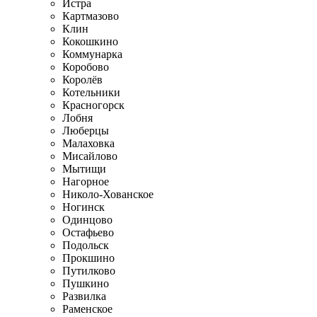
Истра
Картмазово
Клин
Кокошкино
Коммунарка
Коробово
Королёв
Котельники
Красногорск
Лобня
Люберцы
Малаховка
Мисайлово
Мытищи
Нагорное
Николо-Хованское
Ногинск
Одинцово
Остафьево
Подольск
Прокшино
Путилково
Пушкино
Развилка
Раменское