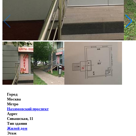
Город
Москва
Метро
Нахимовский проспект
Адрес
Сивашская, 11
Тип здания
Жилой дом
Этаж