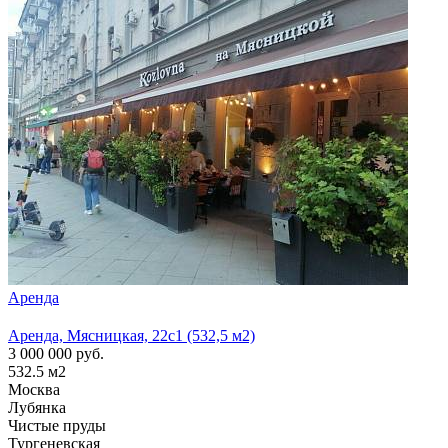
Аренда
Арен
Аренда, Мясницкая, 22с1 (532,5 м2)
Аренд
3 000 000
руб.
1 300
532.5
м2
210
м
Москва
Моск
Лубянка
Лубя
Чистые пруды
Тургеневская