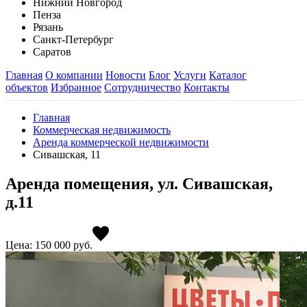
Нижний Новгород
Пенза
Рязань
Санкт-Петербург
Саратов
Главная
О компании
Новости
Блог
Услуги
Каталог
объектов
Избранное
Сотрудничество
Контакты
Главная
Коммерческая недвижимость
Аренда коммерческой недвижимости
Сивашская, 11
Аренда помещения, ул. Сивашская,
д.11
Цена: 150 000
руб.