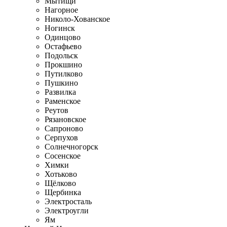
Мытищи
Нагорное
Николо-Хованское
Ногинск
Одинцово
Остафьево
Подольск
Прокшино
Путилково
Пушкино
Развилка
Раменское
Реутов
Рязановское
Сапроново
Серпухов
Солнечногорск
Сосенское
Химки
Хотьково
Щёлково
Щербинка
Электросталь
Электроугли
Ям