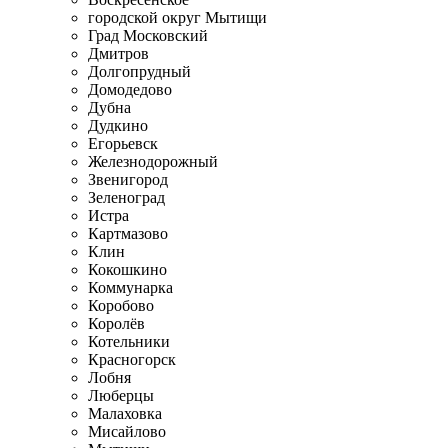
городской округ Мытищи
Град Московский
Дмитров
Долгопрудный
Домодедово
Дубна
Дудкино
Егорьевск
Железнодорожный
Звенигород
Зеленоград
Истра
Картмазово
Клин
Кокошкино
Коммунарка
Коробово
Королёв
Котельники
Красногорск
Лобня
Люберцы
Малаховка
Мисайлово