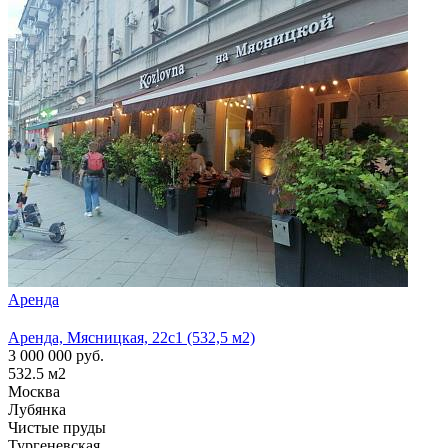
Аренда
Арен
Аренда, Мясницкая, 22с1 (532,5 м2)
Аренд
3 000 000
руб.
1 300
532.5
м2
210
м
Москва
Моск
Лубянка
Лубя
Чистые пруды
Тургеневская