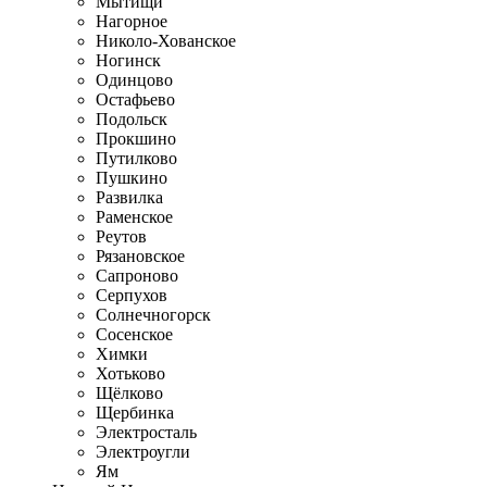
Мытищи
Нагорное
Николо-Хованское
Ногинск
Одинцово
Остафьево
Подольск
Прокшино
Путилково
Пушкино
Развилка
Раменское
Реутов
Рязановское
Сапроново
Серпухов
Солнечногорск
Сосенское
Химки
Хотьково
Щёлково
Щербинка
Электросталь
Электроугли
Ям