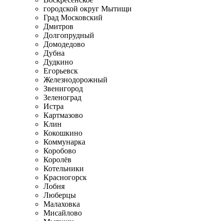
городской округ Мытищи
Град Московский
Дмитров
Долгопрудный
Домодедово
Дубна
Дудкино
Егорьевск
Железнодорожный
Звенигород
Зеленоград
Истра
Картмазово
Клин
Кокошкино
Коммунарка
Коробово
Королёв
Котельники
Красногорск
Лобня
Люберцы
Малаховка
Мисайлово