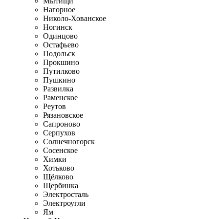
Мытищи
Нагорное
Николо-Хованское
Ногинск
Одинцово
Остафьево
Подольск
Прокшино
Путилково
Пушкино
Развилка
Раменское
Реутов
Рязановское
Сапроново
Серпухов
Солнечногорск
Сосенское
Химки
Хотьково
Щёлково
Щербинка
Электросталь
Электроугли
Ям