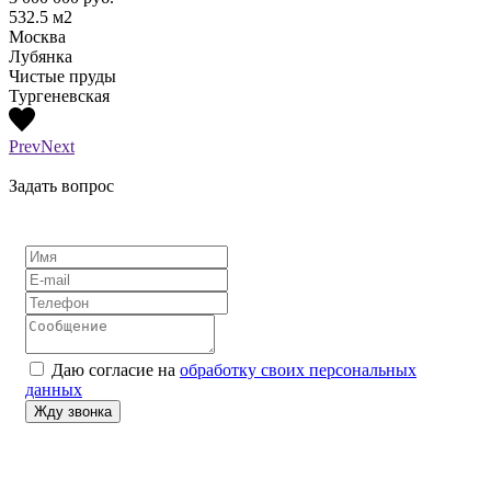
532.5
м2
210
м
Москва
Моск
Лубянка
Лубя
Чистые пруды
Тургеневская
Prev
Next
Задать вопрос
Даю согласие на
обработку своих персональных
данных