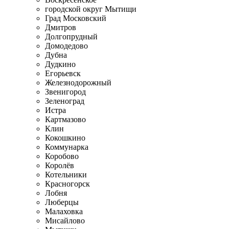
городской округ Мытищи
Град Московский
Дмитров
Долгопрудный
Домодедово
Дубна
Дудкино
Егорьевск
Железнодорожный
Звенигород
Зеленоград
Истра
Картмазово
Клин
Кокошкино
Коммунарка
Коробово
Королёв
Котельники
Красногорск
Лобня
Люберцы
Малаховка
Мисайлово