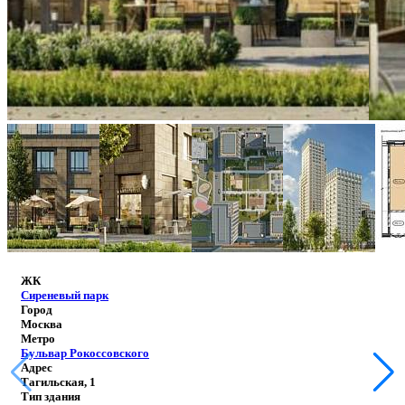
ЖК
Сиреневый парк
Город
Москва
Метро
Бульвар Рокоссовского
Адрес
Тагильская, 1
Тип здания