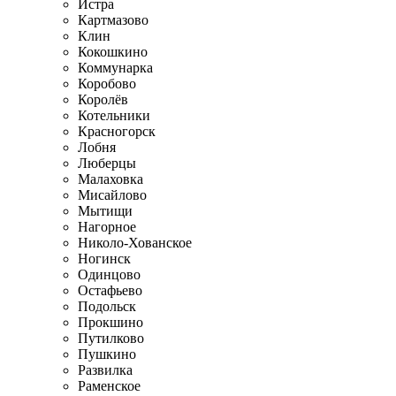
Истра
Картмазово
Клин
Кокошкино
Коммунарка
Коробово
Королёв
Котельники
Красногорск
Лобня
Люберцы
Малаховка
Мисайлово
Мытищи
Нагорное
Николо-Хованское
Ногинск
Одинцово
Остафьево
Подольск
Прокшино
Путилково
Пушкино
Развилка
Раменское