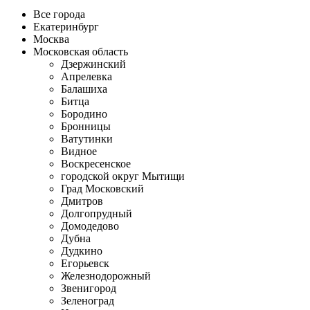
Все города
Екатеринбург
Москва
Московская область
Дзержинский
Апрелевка
Балашиха
Битца
Бородино
Бронницы
Ватутинки
Видное
Воскресенское
городской округ Мытищи
Град Московский
Дмитров
Долгопрудный
Домодедово
Дубна
Дудкино
Егорьевск
Железнодорожный
Звенигород
Зеленоград