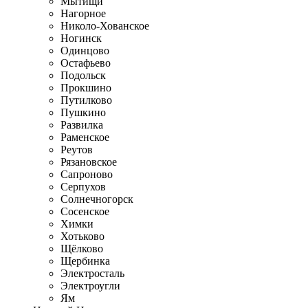
Мытищи
Нагорное
Николо-Хованское
Ногинск
Одинцово
Остафьево
Подольск
Прокшино
Путилково
Пушкино
Развилка
Раменское
Реутов
Рязановское
Сапроново
Серпухов
Солнечногорск
Сосенское
Химки
Хотьково
Щёлково
Щербинка
Электросталь
Электроугли
Ям