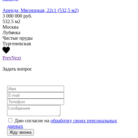
Аренда, Мясницкая, 22с1 (532,5 м2)
Аренд
3 000 000
руб.
1 300
532.5
м2
210
м
Москва
Моск
Лубянка
Лубя
Чистые пруды
Тургеневская
Prev
Next
Задать вопрос
Даю согласие на
обработку своих персональных
данных