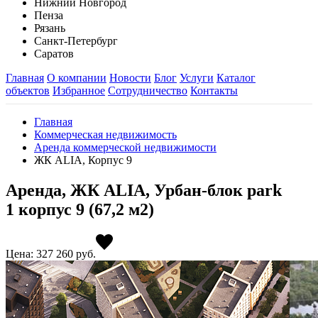
Нижний Новгород
Пенза
Рязань
Санкт-Петербург
Саратов
Главная
О компании
Новости
Блог
Услуги
Каталог
объектов
Избранное
Сотрудничество
Контакты
Главная
Коммерческая недвижимость
Аренда коммерческой недвижимости
ЖК ALIA, Корпус 9
Аренда, ЖК ALIA, Урбан-блок park
1 корпус 9 (67,2 м2)
Цена: 327 260
руб.