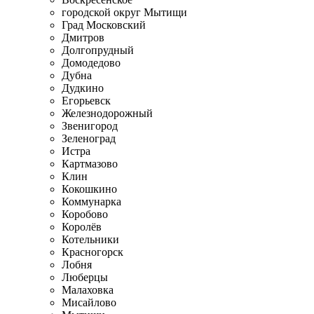
городской округ Мытищи
Град Московский
Дмитров
Долгопрудный
Домодедово
Дубна
Дудкино
Егорьевск
Железнодорожный
Звенигород
Зеленоград
Истра
Картмазово
Клин
Кокошкино
Коммунарка
Коробово
Королёв
Котельники
Красногорск
Лобня
Люберцы
Малаховка
Мисайлово