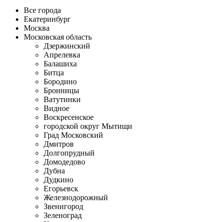
Все города
Екатеринбург
Москва
Московская область
Дзержинский
Апрелевка
Балашиха
Битца
Бородино
Бронницы
Ватутинки
Видное
Воскресенское
городской округ Мытищи
Град Московский
Дмитров
Долгопрудный
Домодедово
Дубна
Дудкино
Егорьевск
Железнодорожный
Звенигород
Зеленоград