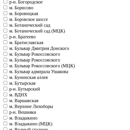
р-н. Богородское
м. Борисово
м. Боровицкая
м. Боровское шоссе
м. Ботанический сад
м. Ботанический сад (МЦК)
р-н. Братеево
м. Братиславская
м. Бульвар Дмитрия Донского
м. Бульвар Рокоссовского
м. Бульвар Рокоссовского
м. Бульвар Рокоссовского (МЦК)
м. Бульвар адмирала Ушакова
м. Бунинская аллея
м. Бутырская
р-н. Бутырский
м. ВДНХ
м. Варшавская
м. Верхние Лихоборы
р-н. Вешняки
м. Владыкино
м. Владыкино (МЦК)
м. Водный стадион