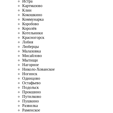
Истра
Картмазово
Клин
Кокошкино
Коммунарка
Коробово
Королёв
Котельники
Красногорск
Лобня
Люберцы
Малаховка
Мисайлово
Мытищи
Нагорное
Николо-Хованское
Ногинск
Одинцово
Остафьево
Подольск
Прокшино
Путилково
Пушкино
Развилка
Раменское