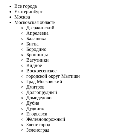
Все города
Екатеринбург
Москва
Московская область
Дзержинский
Апрелевка
Балашиха
Битца
Бородино
Бронницы
Ватутинки
Видное
Воскресенское
городской округ Мытищи
Град Московский
Дмитров
Долгопрудный
Домодедово
Дубна
Дудкино
Егорьевск
Железнодорожный
Звенигород
Зеленоград