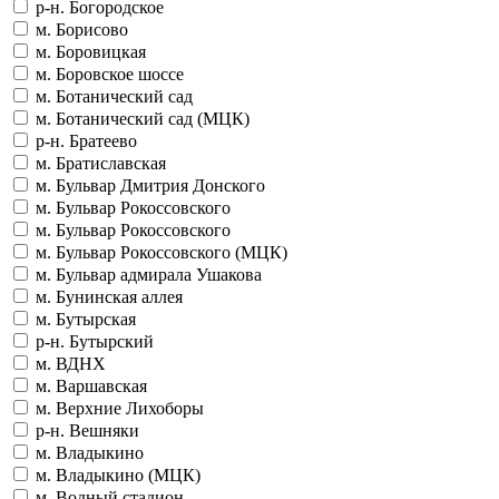
р-н. Богородское
м. Борисово
м. Боровицкая
м. Боровское шоссе
м. Ботанический сад
м. Ботанический сад (МЦК)
р-н. Братеево
м. Братиславская
м. Бульвар Дмитрия Донского
м. Бульвар Рокоссовского
м. Бульвар Рокоссовского
м. Бульвар Рокоссовского (МЦК)
м. Бульвар адмирала Ушакова
м. Бунинская аллея
м. Бутырская
р-н. Бутырский
м. ВДНХ
м. Варшавская
м. Верхние Лихоборы
р-н. Вешняки
м. Владыкино
м. Владыкино (МЦК)
м. Водный стадион