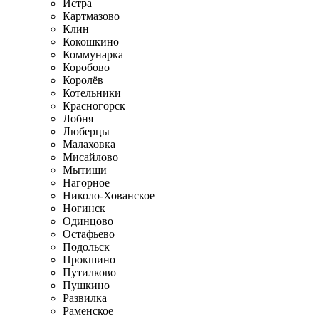
Истра
Картмазово
Клин
Кокошкино
Коммунарка
Коробово
Королёв
Котельники
Красногорск
Лобня
Люберцы
Малаховка
Мисайлово
Мытищи
Нагорное
Николо-Хованское
Ногинск
Одинцово
Остафьево
Подольск
Прокшино
Путилково
Пушкино
Развилка
Раменское