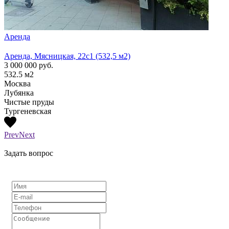
Аренда
Арен
Аренда, Мясницкая, 22с1 (532,5 м2)
Аренд
3 000 000
руб.
1 300
532.5
м2
210
м
Москва
Моск
Лубянка
Лубя
Чистые пруды
Тургеневская
Prev
Next
Задать вопрос