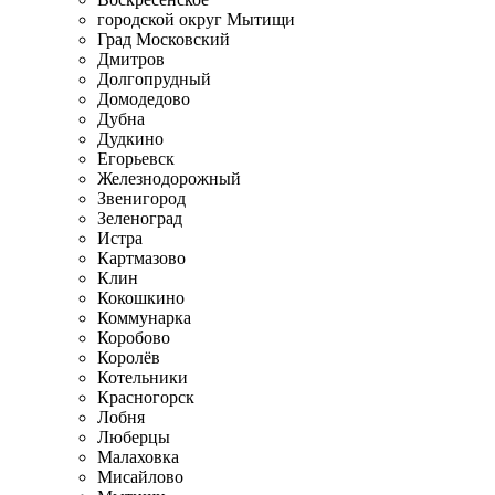
городской округ Мытищи
Град Московский
Дмитров
Долгопрудный
Домодедово
Дубна
Дудкино
Егорьевск
Железнодорожный
Звенигород
Зеленоград
Истра
Картмазово
Клин
Кокошкино
Коммунарка
Коробово
Королёв
Котельники
Красногорск
Лобня
Люберцы
Малаховка
Мисайлово