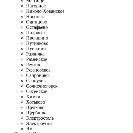
Мытищи
Нагорное
Николо-Хованское
Ногинск
Одинцово
Остафьево
Подольск
Прокшино
Путилково
Пушкино
Развилка
Раменское
Реутов
Рязановское
Сапроново
Серпухов
Солнечногорск
Сосенское
Химки
Хотьково
Щёлково
Щербинка
Электросталь
Электроугли
Ям