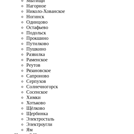
Мытищи
Нагорное
Николо-Хованское
Ногинск
Одинцово
Остафьево
Подольск
Прокшино
Путилково
Пушкино
Развилка
Раменское
Реутов
Рязановское
Сапроново
Серпухов
Солнечногорск
Сосенское
Химки
Хотьково
Щёлково
Щербинка
Электросталь
Электроугли
Ям