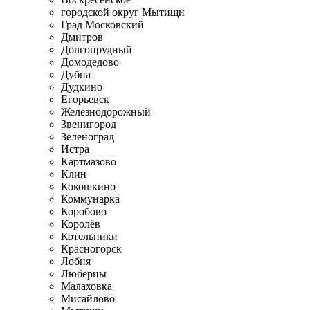
городской округ Мытищи
Град Московский
Дмитров
Долгопрудный
Домодедово
Дубна
Дудкино
Егорьевск
Железнодорожный
Звенигород
Зеленоград
Истра
Картмазово
Клин
Кокошкино
Коммунарка
Коробово
Королёв
Котельники
Красногорск
Лобня
Люберцы
Малаховка
Мисайлово