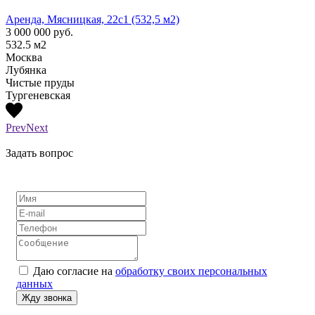
Аренда, Мясницкая, 22с1 (532,5 м2)
Аренд
3 000 000
руб.
1 300
532.5
м2
210
м
Москва
Моск
Лубянка
Лубя
Чистые пруды
Тургеневская
Prev
Next
Задать вопрос
Даю согласие на
обработку своих персональных
данных