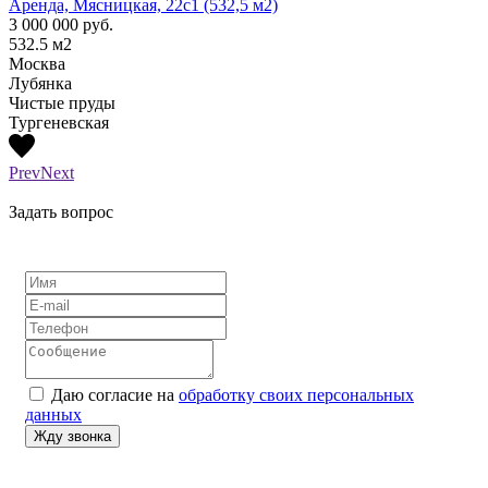
Аренда, Мясницкая, 22с1 (532,5 м2)
Аренд
3 000 000
руб.
1 300
532.5
м2
210
м
Москва
Моск
Лубянка
Лубя
Чистые пруды
Тургеневская
Prev
Next
Задать вопрос
Даю согласие на
обработку своих персональных
данных