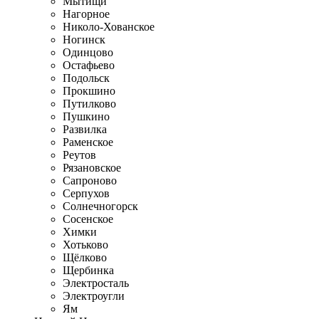
Мытищи
Нагорное
Николо-Хованское
Ногинск
Одинцово
Остафьево
Подольск
Прокшино
Путилково
Пушкино
Развилка
Раменское
Реутов
Рязановское
Сапроново
Серпухов
Солнечногорск
Сосенское
Химки
Хотьково
Щёлково
Щербинка
Электросталь
Электроугли
Ям