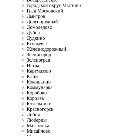
городской округ Мытищи
Град Московский
Дмитров
Долгопрудный
Домодедово
Дубна
Дудкино
Егорьевск
Железнодорожный
Звенигород
Зеленоград
Истра
Картмазово
Клин
Кокошкино
Коммунарка
Коробово
Королёв
Котельники
Красногорск
Лобня
Люберцы
Малаховка
Мисайлово