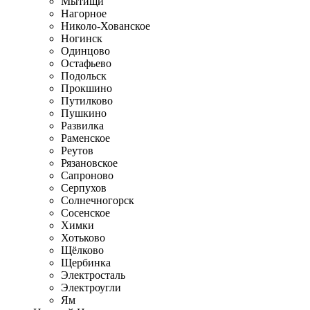
Мытищи
Нагорное
Николо-Хованское
Ногинск
Одинцово
Остафьево
Подольск
Прокшино
Путилково
Пушкино
Развилка
Раменское
Реутов
Рязановское
Сапроново
Серпухов
Солнечногорск
Сосенское
Химки
Хотьково
Щёлково
Щербинка
Электросталь
Электроугли
Ям