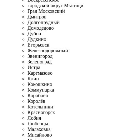
городской округ Мытищи
Град Московский
Дмитров
Долгопрудный
Домодедово
Дубна
Дудкино
Егорьевск
Железнодорожный
Звенигород
Зеленоград
Истра
Картмазово
Клин
Кокошкино
Коммунарка
Коробово
Королёв
Котельники
Красногорск
Лобня
Люберцы
Малаховка
Мисайлово