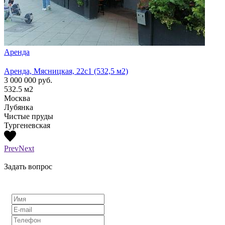
Аренда
Арен
Аренда, Мясницкая, 22с1 (532,5 м2)
Аренд
3 000 000
руб.
1 300
532.5
м2
210
м
Москва
Моск
Лубянка
Лубя
Чистые пруды
Тургеневская
Prev
Next
Задать вопрос