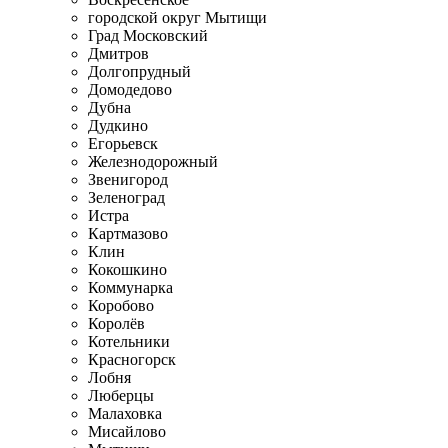
городской округ Мытищи
Град Московский
Дмитров
Долгопрудный
Домодедово
Дубна
Дудкино
Егорьевск
Железнодорожный
Звенигород
Зеленоград
Истра
Картмазово
Клин
Кокошкино
Коммунарка
Коробово
Королёв
Котельники
Красногорск
Лобня
Люберцы
Малаховка
Мисайлово