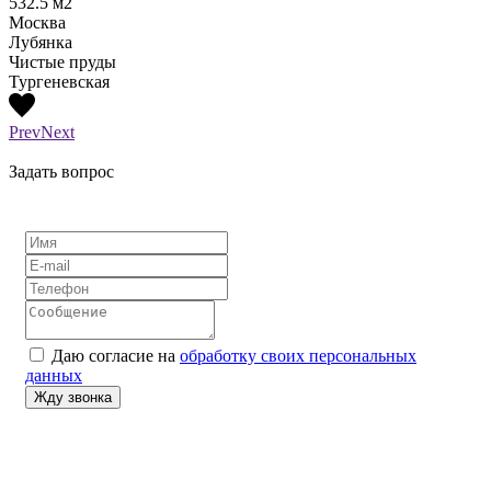
532.5
м2
210
м
Москва
Моск
Лубянка
Лубя
Чистые пруды
Тургеневская
Prev
Next
Задать вопрос
Даю согласие на
обработку своих персональных
данных