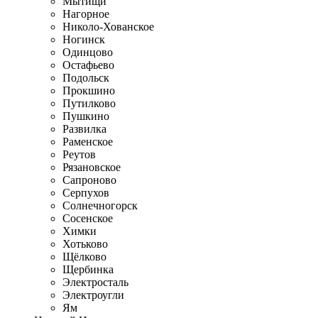
Мытищи
Нагорное
Николо-Хованское
Ногинск
Одинцово
Остафьево
Подольск
Прокшино
Путилково
Пушкино
Развилка
Раменское
Реутов
Рязановское
Сапроново
Серпухов
Солнечногорск
Сосенское
Химки
Хотьково
Щёлково
Щербинка
Электросталь
Электроугли
Ям