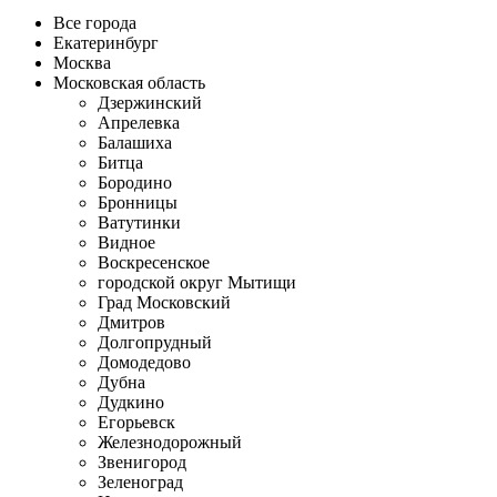
Все города
Екатеринбург
Москва
Московская область
Дзержинский
Апрелевка
Балашиха
Битца
Бородино
Бронницы
Ватутинки
Видное
Воскресенское
городской округ Мытищи
Град Московский
Дмитров
Долгопрудный
Домодедово
Дубна
Дудкино
Егорьевск
Железнодорожный
Звенигород
Зеленоград