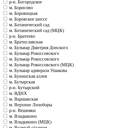
р-н. Богородское
м. Борисово
м. Боровицкая
м. Боровское шоссе
м. Ботанический сад
м. Ботанический сад (МЦК)
р-н. Братеево
м. Братиславская
м. Бульвар Дмитрия Донского
м. Бульвар Рокоссовского
м. Бульвар Рокоссовского
м. Бульвар Рокоссовского (МЦК)
м. Бульвар адмирала Ушакова
м. Бунинская аллея
м. Бутырская
р-н. Бутырский
м. ВДНХ
м. Варшавская
м. Верхние Лихоборы
р-н. Вешняки
м. Владыкино
м. Владыкино (МЦК)
м. Водный стадион