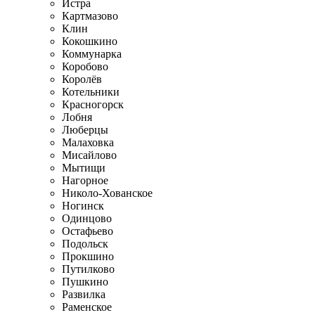
Истра
Картмазово
Клин
Кокошкино
Коммунарка
Коробово
Королёв
Котельники
Красногорск
Лобня
Люберцы
Малаховка
Мисайлово
Мытищи
Нагорное
Николо-Хованское
Ногинск
Одинцово
Остафьево
Подольск
Прокшино
Путилково
Пушкино
Развилка
Раменское