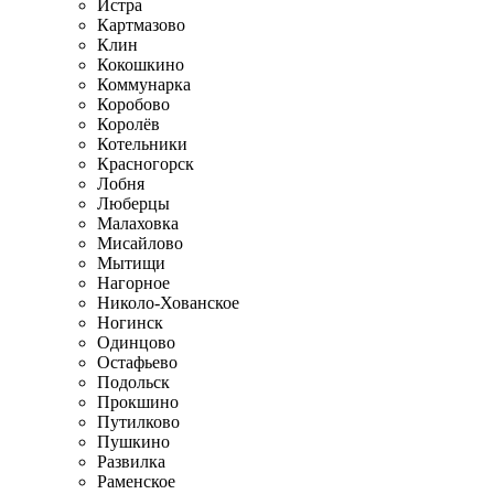
Истра
Картмазово
Клин
Кокошкино
Коммунарка
Коробово
Королёв
Котельники
Красногорск
Лобня
Люберцы
Малаховка
Мисайлово
Мытищи
Нагорное
Николо-Хованское
Ногинск
Одинцово
Остафьево
Подольск
Прокшино
Путилково
Пушкино
Развилка
Раменское