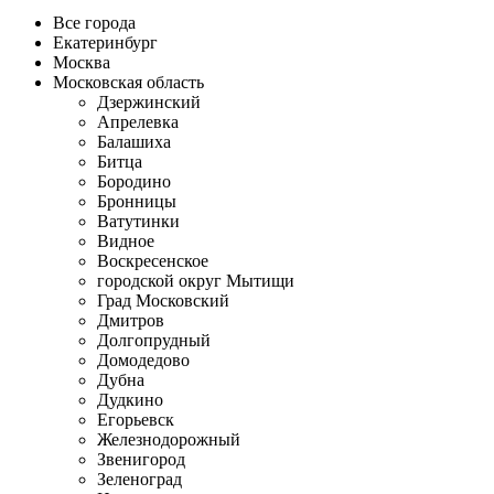
Все города
Екатеринбург
Москва
Московская область
Дзержинский
Апрелевка
Балашиха
Битца
Бородино
Бронницы
Ватутинки
Видное
Воскресенское
городской округ Мытищи
Град Московский
Дмитров
Долгопрудный
Домодедово
Дубна
Дудкино
Егорьевск
Железнодорожный
Звенигород
Зеленоград