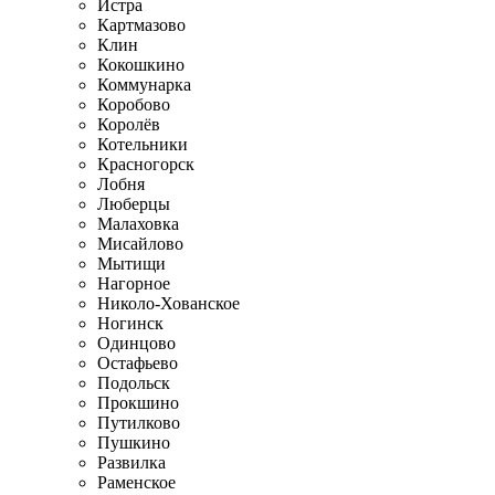
Истра
Картмазово
Клин
Кокошкино
Коммунарка
Коробово
Королёв
Котельники
Красногорск
Лобня
Люберцы
Малаховка
Мисайлово
Мытищи
Нагорное
Николо-Хованское
Ногинск
Одинцово
Остафьево
Подольск
Прокшино
Путилково
Пушкино
Развилка
Раменское