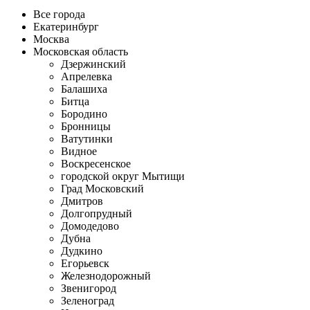
Все города
Екатеринбург
Москва
Московская область
Дзержинский
Апрелевка
Балашиха
Битца
Бородино
Бронницы
Ватутинки
Видное
Воскресенское
городской округ Мытищи
Град Московский
Дмитров
Долгопрудный
Домодедово
Дубна
Дудкино
Егорьевск
Железнодорожный
Звенигород
Зеленоград