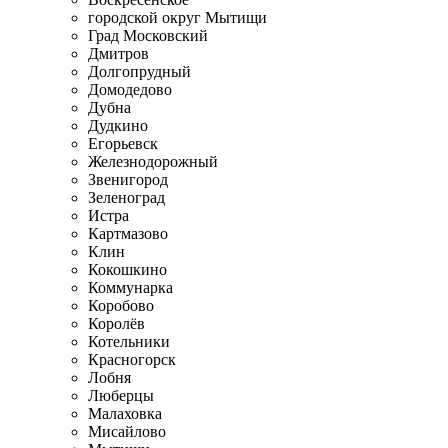
городской округ Мытищи
Град Московский
Дмитров
Долгопрудный
Домодедово
Дубна
Дудкино
Егорьевск
Железнодорожный
Звенигород
Зеленоград
Истра
Картмазово
Клин
Кокошкино
Коммунарка
Коробово
Королёв
Котельники
Красногорск
Лобня
Люберцы
Малаховка
Мисайлово