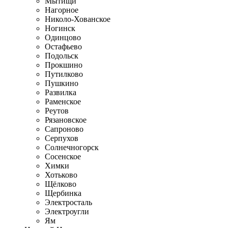
Мытищи
Нагорное
Николо-Хованское
Ногинск
Одинцово
Остафьево
Подольск
Прокшино
Путилково
Пушкино
Развилка
Раменское
Реутов
Рязановское
Сапроново
Серпухов
Солнечногорск
Сосенское
Химки
Хотьково
Щёлково
Щербинка
Электросталь
Электроугли
Ям