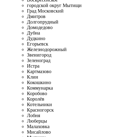
городской округ Мытищи
Град Московский
Дмитров
Долгопрудный
Домодедово
Дубна
Дудкино
Егорьевск
Железнодорожный
Звенигород
Зеленоград
Истра
Картмазово
Клин
Кокошкино
Коммунарка
Коробово
Королёв
Котельники
Красногорск
Лобня
Люберцы
Малаховка
Мисайлово