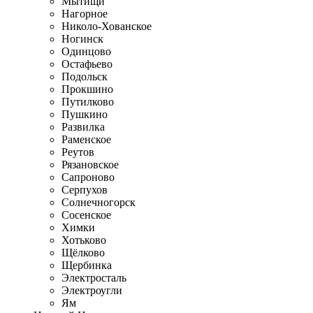
Мытищи
Нагорное
Николо-Хованское
Ногинск
Одинцово
Остафьево
Подольск
Прокшино
Путилково
Пушкино
Развилка
Раменское
Реутов
Рязановское
Сапроново
Серпухов
Солнечногорск
Сосенское
Химки
Хотьково
Щёлково
Щербинка
Электросталь
Электроугли
Ям