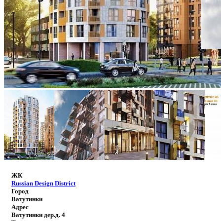
ЖК
Russian Design District
Город
Ватутинки
Адрес
Ватутинки дер.д. 4