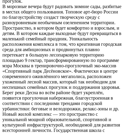
прогулок.
В морозные вечера будут радовать зимние сады, разбитые
в местах общего пользования. Топовое арт-бюро России
по благоустройству создаст творческую среду с
разноуровневым необычным озеленением территории.
Пространство, в котором будет комфортно и взрослым, и
детям. В котором каждые выходные будут превращаться в
маленький семейный праздник. Уникальность
расположения комплекса в том, что креативная городская
среда для амбициозных и продвинутых плавно
перетекает в большую лесопарковую территорию
площадью 9 гектар, трансформированную по программе
мэра Москвы в тренировочно-прогулочный эко-массив
«Спортивный парк Десёновское». Фактически в центре
современного оживлённого мегаполиса, расположен
ухоженный лесной массив, который так необходим для
неспешных семейных прогулок и поддержания здоровья.
Берег реки Десна во всём районе будет укреплён,
появится прогулочная набережная, благоустроенная в
соответствии с последними трендами городской
урбанистики: беговые и велодорожки, релакс-зоны и др.
Новый жилой комплекс — это пространство с
уникальной мощной образовательной, спортивной и
культурной инфраструктурой, необходимой для развития
всесторонней личности. Государственная школа с