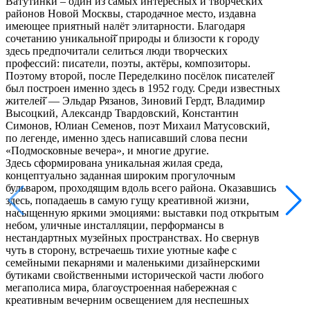
Ватутинки – один из самых интересных и творческих
районов Новой Москвы, стародачное место, издавна
имеющее приятный налёт элитарности. Благодаря
сочетанию уникальной̆ природы и близости к городу
здесь предпочитали селиться люди творческих
профессий: писатели, поэты, актёры, композиторы.
Поэтому второй, после Переделкино посёлок писателей̆
был построен именно здесь в 1952 году. Среди известных
жителей̆ — Эльдар Рязанов, Зиновий Гердт, Владимир
Высоцкий, Александр Твардовский, Константин
Симонов, Юлиан Семенов, поэт Михаил Матусовский,
по легенде, именно здесь написавший слова песни
«Подмосковные вечера», и многие другие.
Здесь сформирована уникальная жилая среда,
концептуально заданная широким прогулочным
бульваром, проходящим вдоль всего района. Оказавшись
здесь, попадаешь в самую гущу креативной жизни,
насыщенную яркими эмоциями: выставки под открытым
небом, уличные инсталляции, перформансы в
нестандартных музейных пространствах. Но свернув
чуть в сторону, встречаешь тихие уютные кафе с
семейными пекарнями и маленькими дизайнерскими
бутиками свойственными исторической части любого
мегаполиса мира, благоустроенная набережная с
креативным вечерним освещением для неспешных