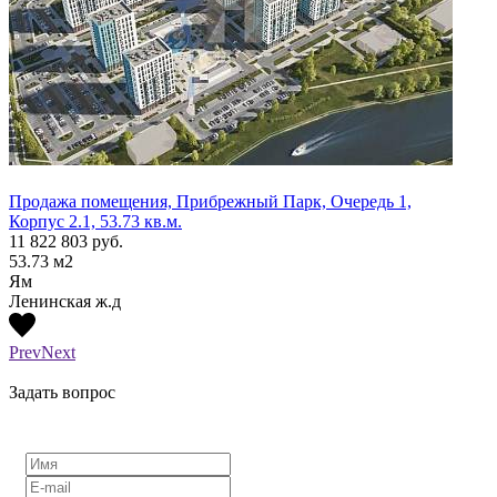
Продажа помещения, Прибрежный Парк, Очередь 1,
Прода
Корпус 2.1, 53.73 кв.м.
Корпу
11 822 803
руб.
15 60
53.73
м2
87.42
Ям
Ям
Ленинская ж.д
Ленин
Prev
Next
Задать вопрос