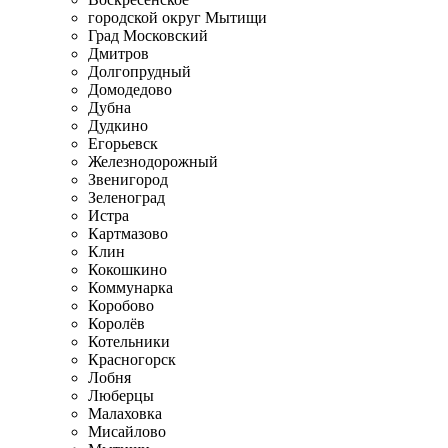
городской округ Мытищи
Град Московский
Дмитров
Долгопрудный
Домодедово
Дубна
Дудкино
Егорьевск
Железнодорожный
Звенигород
Зеленоград
Истра
Картмазово
Клин
Кокошкино
Коммунарка
Коробово
Королёв
Котельники
Красногорск
Лобня
Люберцы
Малаховка
Мисайлово