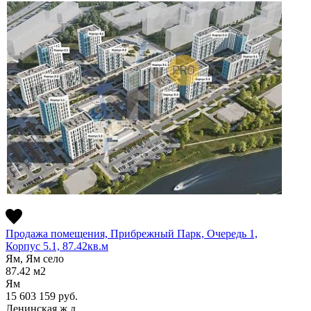
Продажа помещения, Прибрежный Парк, Очередь 1,
Корпус 5.1, 87.42кв.м
Ям, Ям село
87.42
м2
Ям
15 603 159
руб.
Ленинская ж.д