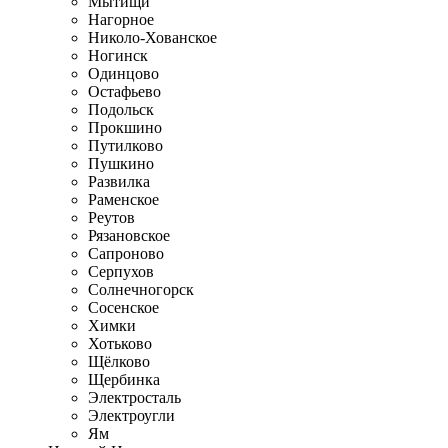
Мытищи
Нагорное
Николо-Хованское
Ногинск
Одинцово
Остафьево
Подольск
Прокшино
Путилково
Пушкино
Развилка
Раменское
Реутов
Рязановское
Сапроново
Серпухов
Солнечногорск
Сосенское
Химки
Хотьково
Щёлково
Щербинка
Электросталь
Электроугли
Ям