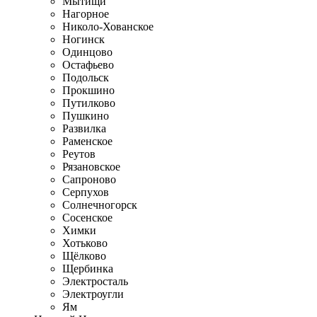
Мытищи
Нагорное
Николо-Хованское
Ногинск
Одинцово
Остафьево
Подольск
Прокшино
Путилково
Пушкино
Развилка
Раменское
Реутов
Рязановское
Сапроново
Серпухов
Солнечногорск
Сосенское
Химки
Хотьково
Щёлково
Щербинка
Электросталь
Электроугли
Ям