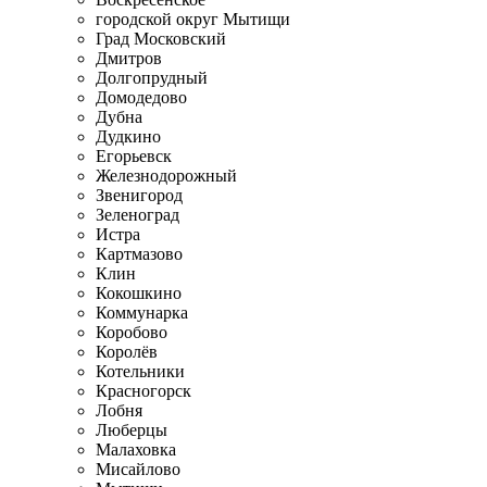
городской округ Мытищи
Град Московский
Дмитров
Долгопрудный
Домодедово
Дубна
Дудкино
Егорьевск
Железнодорожный
Звенигород
Зеленоград
Истра
Картмазово
Клин
Кокошкино
Коммунарка
Коробово
Королёв
Котельники
Красногорск
Лобня
Люберцы
Малаховка
Мисайлово