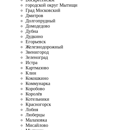
городской округ Мытищи
Град Московский
Дмитров
Долгопрудный
Домодедово
Дубна
Дудкино
Егорьевск
Железнодорожный
Звенигород
Зеленоград
Истра
Картмазово
Клин
Кокошкино
Коммунарка
Коробово
Королёв
Котельники
Красногорск
Лобня
Люберцы
Малаховка
Мисайлово