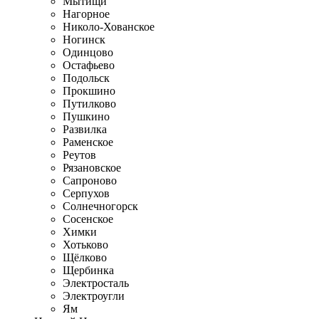
Мытищи
Нагорное
Николо-Хованское
Ногинск
Одинцово
Остафьево
Подольск
Прокшино
Путилково
Пушкино
Развилка
Раменское
Реутов
Рязановское
Сапроново
Серпухов
Солнечногорск
Сосенское
Химки
Хотьково
Щёлково
Щербинка
Электросталь
Электроугли
Ям