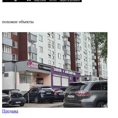
похожие объекты
Продажа
Прод