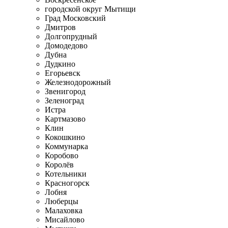
городской округ Мытищи
Град Московский
Дмитров
Долгопрудный
Домодедово
Дубна
Дудкино
Егорьевск
Железнодорожный
Звенигород
Зеленоград
Истра
Картмазово
Клин
Кокошкино
Коммунарка
Коробово
Королёв
Котельники
Красногорск
Лобня
Люберцы
Малаховка
Мисайлово