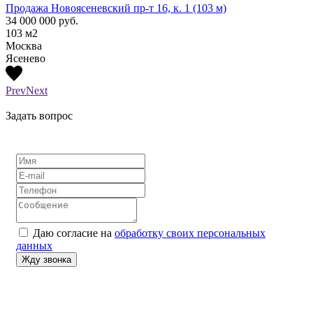
0
Продажа Новоясеневский пр-т 16, к. 1 (103 м)
Прода
34 000 000
руб.
76 00
103
м2
127
м
Москва
Бегов
Ясенево
Prev
Next
Задать вопрос
Даю согласие на
обработку своих персональных
данных