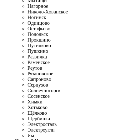
Мытищи
Нагорное
Николо-Хованское
Ногинск
Одинцово
Остафьево
Подольск
Прокшино
Путилково
Пушкино
Развилка
Раменское
Реутов
Рязановское
Сапроново
Серпухов
Солнечногорск
Сосенское
Химки
Хотьково
Щёлково
Щербинка
Электросталь
Электроугли
Ям