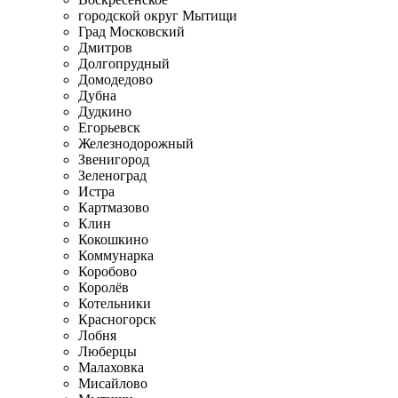
городской округ Мытищи
Град Московский
Дмитров
Долгопрудный
Домодедово
Дубна
Дудкино
Егорьевск
Железнодорожный
Звенигород
Зеленоград
Истра
Картмазово
Клин
Кокошкино
Коммунарка
Коробово
Королёв
Котельники
Красногорск
Лобня
Люберцы
Малаховка
Мисайлово