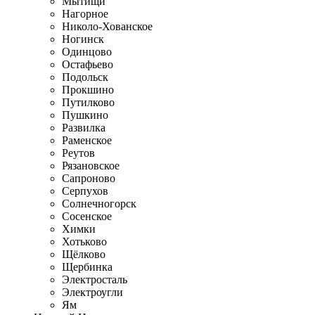
Мытищи
Нагорное
Николо-Хованское
Ногинск
Одинцово
Остафьево
Подольск
Прокшино
Путилково
Пушкино
Развилка
Раменское
Реутов
Рязановское
Сапроново
Серпухов
Солнечногорск
Сосенское
Химки
Хотьково
Щёлково
Щербинка
Электросталь
Электроугли
Ям