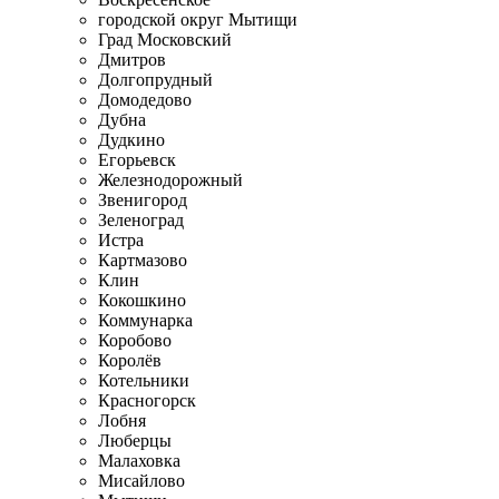
городской округ Мытищи
Град Московский
Дмитров
Долгопрудный
Домодедово
Дубна
Дудкино
Егорьевск
Железнодорожный
Звенигород
Зеленоград
Истра
Картмазово
Клин
Кокошкино
Коммунарка
Коробово
Королёв
Котельники
Красногорск
Лобня
Люберцы
Малаховка
Мисайлово