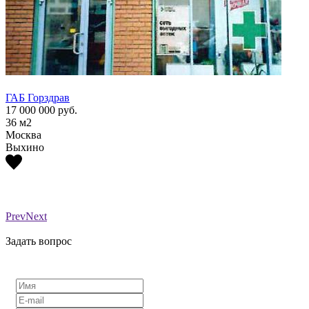
ГАБ Горздрав
ГАБ Г
17 000 000
руб.
17 00
36
м2
36
м2
Москва
Моск
Выхино
Выхи
Prev
Next
Задать вопрос