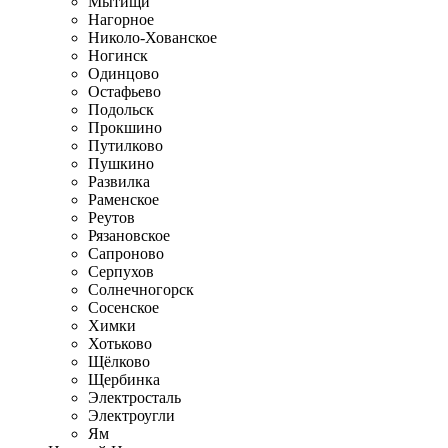
Мытищи
Нагорное
Николо-Хованское
Ногинск
Одинцово
Остафьево
Подольск
Прокшино
Путилково
Пушкино
Развилка
Раменское
Реутов
Рязановское
Сапроново
Серпухов
Солнечногорск
Сосенское
Химки
Хотьково
Щёлково
Щербинка
Электросталь
Электроугли
Ям