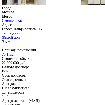
Город
Москва
Метро
Сходненская
Адрес
Героев Панфиловцев , 1к3
Тип здания
Жилой дом
Этаж
1
Площадь помещений
75.1
м2
Стоимость объекта
22 800 000
руб.
Валюта договора
Рубль
Срок договора
Долгосрочный
Арендатор
ПВЗ "Wildberies"
Эл. мощность
14.4
Арендная плата (МАП)
190 000
руб.