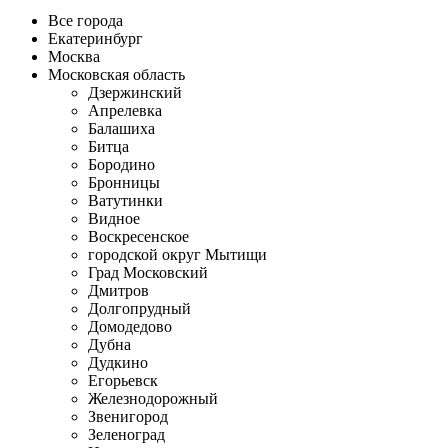
Все города
Екатеринбург
Москва
Московская область
Дзержинский
Апрелевка
Балашиха
Битца
Бородино
Бронницы
Ватутинки
Видное
Воскресенское
городской округ Мытищи
Град Московский
Дмитров
Долгопрудный
Домодедово
Дубна
Дудкино
Егорьевск
Железнодорожный
Звенигород
Зеленоград