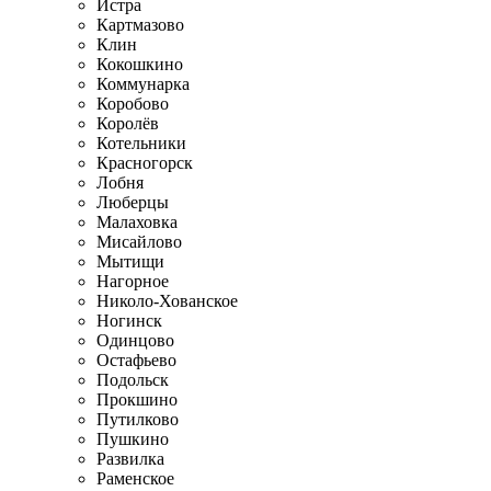
Истра
Картмазово
Клин
Кокошкино
Коммунарка
Коробово
Королёв
Котельники
Красногорск
Лобня
Люберцы
Малаховка
Мисайлово
Мытищи
Нагорное
Николо-Хованское
Ногинск
Одинцово
Остафьево
Подольск
Прокшино
Путилково
Пушкино
Развилка
Раменское