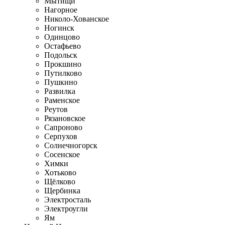
Мытищи
Нагорное
Николо-Хованское
Ногинск
Одинцово
Остафьево
Подольск
Прокшино
Путилково
Пушкино
Развилка
Раменское
Реутов
Рязановское
Сапроново
Серпухов
Солнечногорск
Сосенское
Химки
Хотьково
Щёлково
Щербинка
Электросталь
Электроугли
Ям