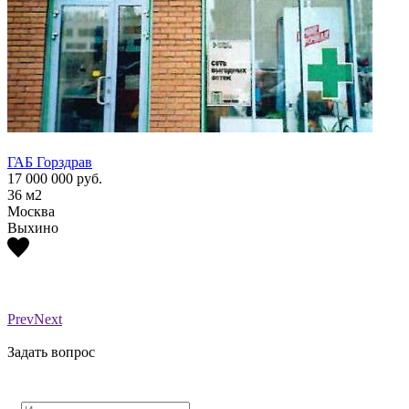
ГАБ Горздрав
ГАБ Г
17 000 000
руб.
17 00
36
м2
36
м2
Москва
Моск
Выхино
Выхи
Prev
Next
Задать вопрос