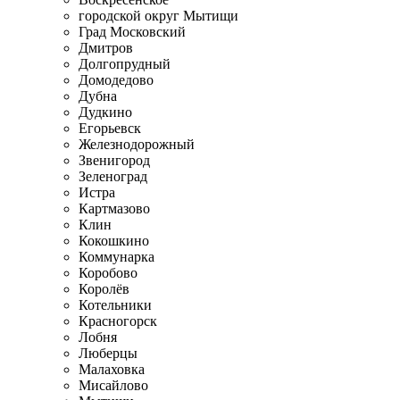
городской округ Мытищи
Град Московский
Дмитров
Долгопрудный
Домодедово
Дубна
Дудкино
Егорьевск
Железнодорожный
Звенигород
Зеленоград
Истра
Картмазово
Клин
Кокошкино
Коммунарка
Коробово
Королёв
Котельники
Красногорск
Лобня
Люберцы
Малаховка
Мисайлово