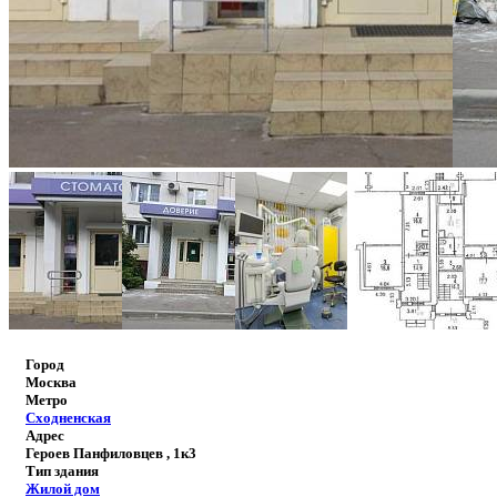
Город
Москва
Метро
Сходненская
Адрес
Героев Панфиловцев , 1к3
Тип здания
Жилой дом