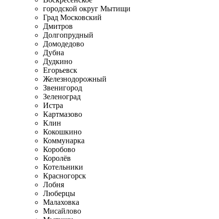
городской округ Мытищи
Град Московский
Дмитров
Долгопрудный
Домодедово
Дубна
Дудкино
Егорьевск
Железнодорожный
Звенигород
Зеленоград
Истра
Картмазово
Клин
Кокошкино
Коммунарка
Коробово
Королёв
Котельники
Красногорск
Лобня
Люберцы
Малаховка
Мисайлово