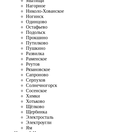
Мытищи
Нагорное
Николо-Хованское
Ногинск
Одинцово
Остафьево
Подольск
Прокшино
Путилково
Пушкино
Развилка
Раменское
Реутов
Рязановское
Сапроново
Серпухов
Солнечногорск
Сосенское
Химки
Хотьково
Щёлково
Щербинка
Электросталь
Электроугли
Ям