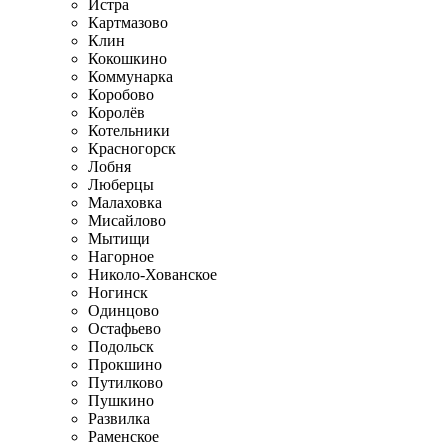
Истра
Картмазово
Клин
Кокошкино
Коммунарка
Коробово
Королёв
Котельники
Красногорск
Лобня
Люберцы
Малаховка
Мисайлово
Мытищи
Нагорное
Николо-Хованское
Ногинск
Одинцово
Остафьево
Подольск
Прокшино
Путилково
Пушкино
Развилка
Раменское