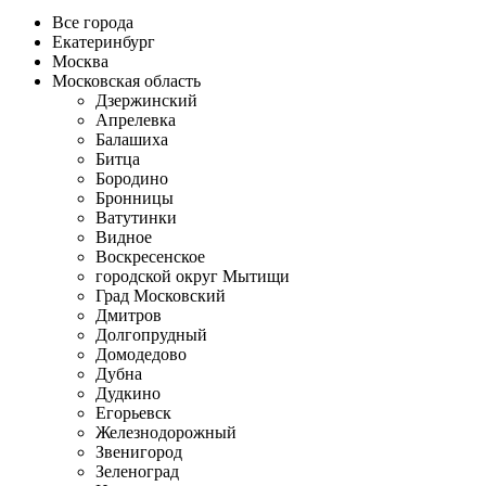
Все города
Екатеринбург
Москва
Московская область
Дзержинский
Апрелевка
Балашиха
Битца
Бородино
Бронницы
Ватутинки
Видное
Воскресенское
городской округ Мытищи
Град Московский
Дмитров
Долгопрудный
Домодедово
Дубна
Дудкино
Егорьевск
Железнодорожный
Звенигород
Зеленоград