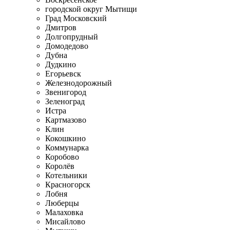
городской округ Мытищи
Град Московский
Дмитров
Долгопрудный
Домодедово
Дубна
Дудкино
Егорьевск
Железнодорожный
Звенигород
Зеленоград
Истра
Картмазово
Клин
Кокошкино
Коммунарка
Коробово
Королёв
Котельники
Красногорск
Лобня
Люберцы
Малаховка
Мисайлово