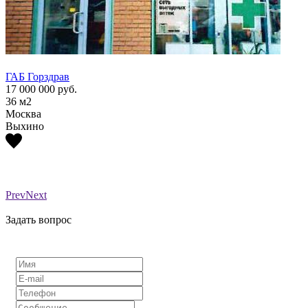
ГАБ Горздрав
ГАБ Г
17 000 000
руб.
17 00
36
м2
36
м2
Москва
Моск
Выхино
Выхи
Prev
Next
Задать вопрос