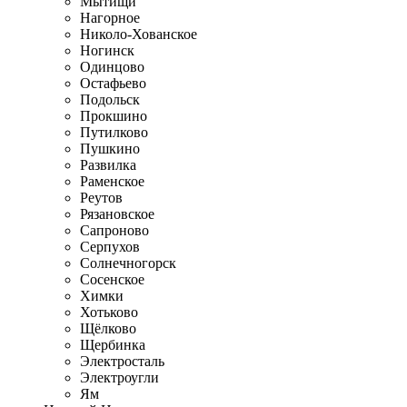
Мытищи
Нагорное
Николо-Хованское
Ногинск
Одинцово
Остафьево
Подольск
Прокшино
Путилково
Пушкино
Развилка
Раменское
Реутов
Рязановское
Сапроново
Серпухов
Солнечногорск
Сосенское
Химки
Хотьково
Щёлково
Щербинка
Электросталь
Электроугли
Ям