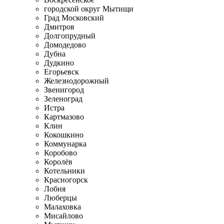
городской округ Мытищи
Град Московский
Дмитров
Долгопрудный
Домодедово
Дубна
Дудкино
Егорьевск
Железнодорожный
Звенигород
Зеленоград
Истра
Картмазово
Клин
Кокошкино
Коммунарка
Коробово
Королёв
Котельники
Красногорск
Лобня
Люберцы
Малаховка
Мисайлово