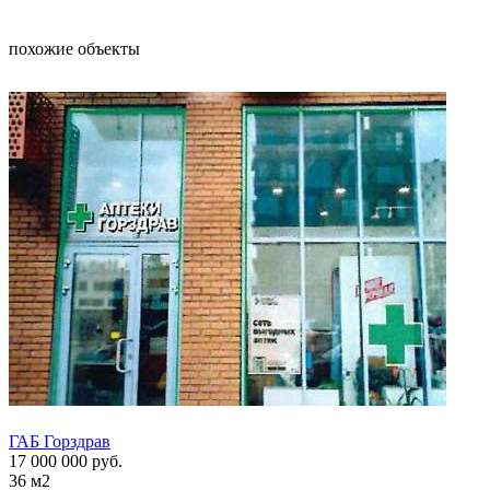
похожие объекты
ГАБ Горздрав
ГАБ Г
17 000 000
руб.
17 00
36
м2
36
м2