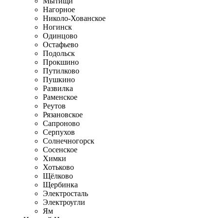
Мытищи
Нагорное
Николо-Хованское
Ногинск
Одинцово
Остафьево
Подольск
Прокшино
Путилково
Пушкино
Развилка
Раменское
Реутов
Рязановское
Сапроново
Серпухов
Солнечногорск
Сосенское
Химки
Хотьково
Щёлково
Щербинка
Электросталь
Электроугли
Ям