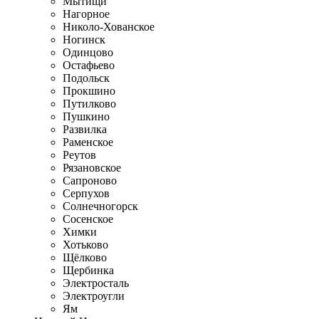
Мытищи
Нагорное
Николо-Хованское
Ногинск
Одинцово
Остафьево
Подольск
Прокшино
Путилково
Пушкино
Развилка
Раменское
Реутов
Рязановское
Сапроново
Серпухов
Солнечногорск
Сосенское
Химки
Хотьково
Щёлково
Щербинка
Электросталь
Электроугли
Ям