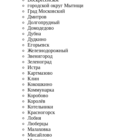
городской округ Мытищи
Град Московский
Дмитров
Долгопрудный
Домодедово
Дубна
Дудкино
Егорьевск
Железнодорожный
Звенигород
Зеленоград
Истра
Картмазово
Клин
Кокошкино
Коммунарка
Коробово
Королёв
Котельники
Красногорск
Лобня
Люберцы
Малаховка
Мисайлово