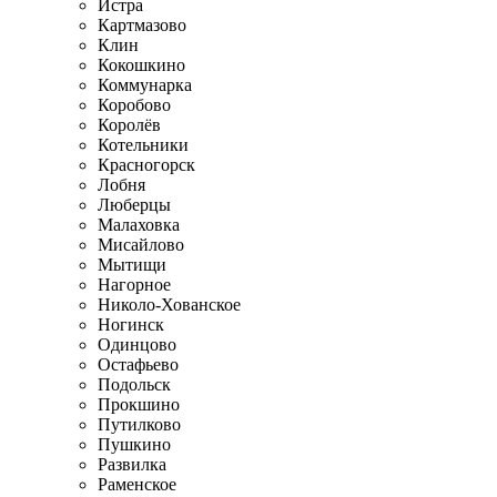
Истра
Картмазово
Клин
Кокошкино
Коммунарка
Коробово
Королёв
Котельники
Красногорск
Лобня
Люберцы
Малаховка
Мисайлово
Мытищи
Нагорное
Николо-Хованское
Ногинск
Одинцово
Остафьево
Подольск
Прокшино
Путилково
Пушкино
Развилка
Раменское