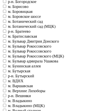
р-н. Богородское
м. Борисово
м. Боровицкая
м. Боровское шоссе
м. Ботанический сад
м. Ботанический сад (МЦК)
р-н. Братеево
м. Братиславская
м. Бульвар Дмитрия Донского
м. Бульвар Рокоссовского
м. Бульвар Рокоссовского
м. Бульвар Рокоссовского (МЦК)
м. Бульвар адмирала Ушакова
м. Бунинская аллея
м. Бутырская
р-н. Бутырский
м. ВДНХ
м. Варшавская
м. Верхние Лихоборы
р-н. Вешняки
м. Владыкино
м. Владыкино (МЦК)
м. Водный стадион