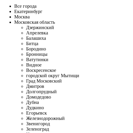
Все города
Екатеринбург
Москва
Московская область
Дзержинский
Апрелевка
Балашиха
Битца
Бородино
Бронницы
Ватутинки
Видное
Воскресенское
городской округ Мытищи
Град Московский
Дмитров
Долгопрудный
Домодедово
Дубна
Дудкино
Егорьевск
Железнодорожный
Звенигород
Зеленоград