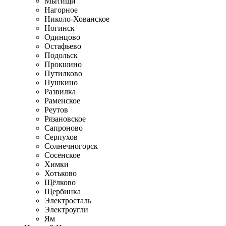
Мытищи
Нагорное
Николо-Хованское
Ногинск
Одинцово
Остафьево
Подольск
Прокшино
Путилково
Пушкино
Развилка
Раменское
Реутов
Рязановское
Сапроново
Серпухов
Солнечногорск
Сосенское
Химки
Хотьково
Щёлково
Щербинка
Электросталь
Электроугли
Ям