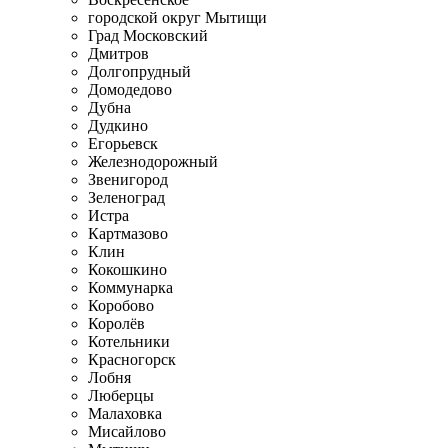
городской округ Мытищи
Град Московский
Дмитров
Долгопрудный
Домодедово
Дубна
Дудкино
Егорьевск
Железнодорожный
Звенигород
Зеленоград
Истра
Картмазово
Клин
Кокошкино
Коммунарка
Коробово
Королёв
Котельники
Красногорск
Лобня
Люберцы
Малаховка
Мисайлово