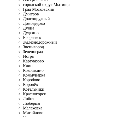
городской округ Мытищи
Град Московский
Дмитров
Долгопрудный
Домодедово
Дубна
Дудкино
Егорьевск
Железнодорожный
Звенигород
Зеленоград
Истра
Картмазово
Клин
Кокошкино
Коммунарка
Коробово
Королёв
Котельники
Красногорск
Лобня
Люберцы
Малаховка
Мисайлово