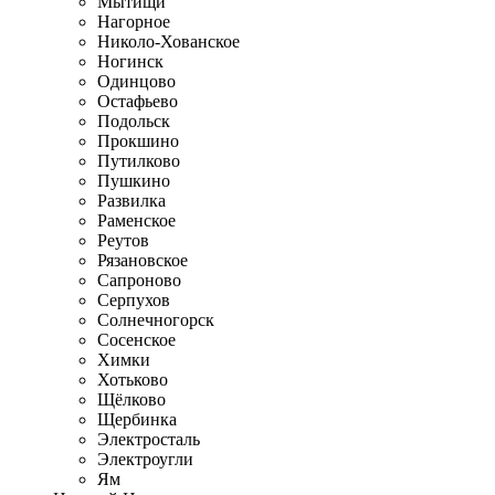
Мытищи
Нагорное
Николо-Хованское
Ногинск
Одинцово
Остафьево
Подольск
Прокшино
Путилково
Пушкино
Развилка
Раменское
Реутов
Рязановское
Сапроново
Серпухов
Солнечногорск
Сосенское
Химки
Хотьково
Щёлково
Щербинка
Электросталь
Электроугли
Ям